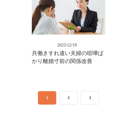
2025/12/19
共働きすれ違い夫婦の喧嘩ば
かり離婚寸前の関係改善
1
2
3